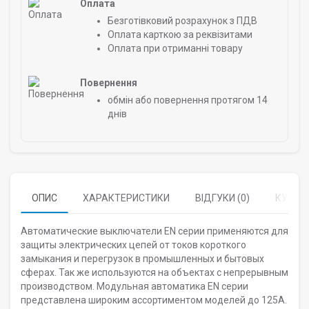
Оплата
Безготівковий розрахунок з ПДВ
Оплата карткою за реквізитами
Оплата при отриманні товару
Повернення
обмін або повернення протягом 14
днів
ОПИС
ХАРАКТЕРИСТИКИ
ВІДГУКИ (0)
КУПУЮ
Автоматические выключатели EN серии применяются для
защиты электрических цепей от токов короткого
замыкания и перегрузок в промышленных и бытовых
сферах. Так же используются на объектах с непрерывным
производством. Модульная автоматика EN серии
представлена широким ассортиментом моделей до 125А.