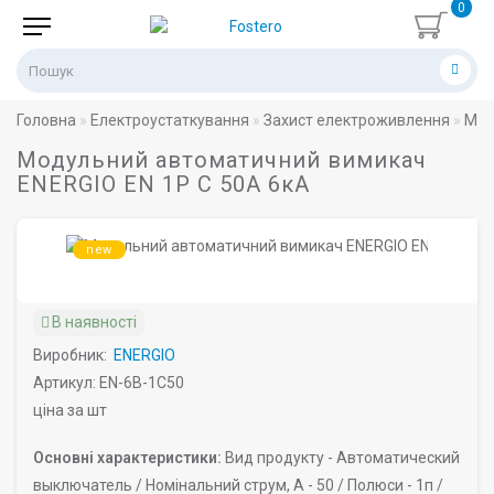
0
Головна
Електроустаткування
Захист електроживлення
Мод
Модульний автоматичний вимикач
ENERGIO EN 1P C 50А 6кА
new
В наявності
Виробник:
ENERGIO
Артикул: EN-6B-1C50
ціна за шт
Основні характеристики:
Вид продукту -
Автоматический
выключатель /
Номінальний струм, A -
50 /
Полюси -
1п /