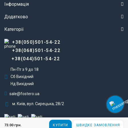
Інформація
Додатково
Категорії
+38(050)501-54-22
+38(068)501-54-22
+38(044)501-54-22
Пн-Пт з 9 до 18
Сб Вихідний
Нд Вихідний
sale@fostero.ua
м. Київ, вул. Сирецька, 28/2
Fostero © 2023
73.00 грн.
КУПИТИ
ШВИДКЕ ЗАМОВЛЕННЯ