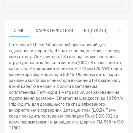
ОПИС
ХАРАКТЕРИСТИКИ
ВІДГУКИ (0)
КУПУЮ
Патч-корд FTP cat 6A червоний призначений для
підключення портів RJ-45 патч-панелі, розетки, серверу,
комутатору, Wi-Fi роутера, ПК і є невід'ємною частиною
структурованої кабельної системи (СКС). В основі лежить
кабель на 8 мідних жил перетином 0.41 мм (26 AWG) і два
коннектора форм-фактора RJ-45. Оболонка витої пари і
захисний ковпачок коннектора виконані з ПВХ матеріалу,
8 жил кабелю в екрані з фольги з металевим
обплетенням. Патч-корд 1 метр кат 6А розрахований на
підключення до мережі Ethernet на швидкості до 10 Гбіт/с
і підходить для домашнього та спеціалізованого
використання в серверних, дата-центрах (ЦОД). Патч-
корд проходить тестування приладом Fluke DSX-602 за
всіма параметрами і відповідає стандартам TIA 568 та ISO
11801.