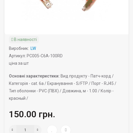
В наявності
Виробник:
LW
Артикул: PC005-C6A-100RD
ціна за шт
Основні характеристики:
Вид продукту -
Патч-корд /
Категорія -
cat. 6a /
Екранування -
S/FTP /
Порт -
RJ45 /
Тип оболонки -
PVC (ПВХ) /
Довжина, м -
1.00 /
Колір -
красный /
150.00 грн.