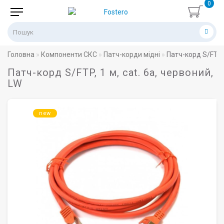
0
Головна
Компоненти СКС
Патч-корди мідні
Патч-корд S/FTP, 
Патч-корд S/FTP, 1 м, cat. 6a, червоний,
LW
new