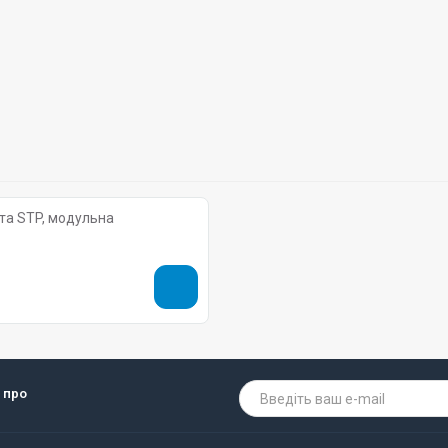
Патч-панель Pleolan 19’’ 1U 24 порта STP, модульна
 про