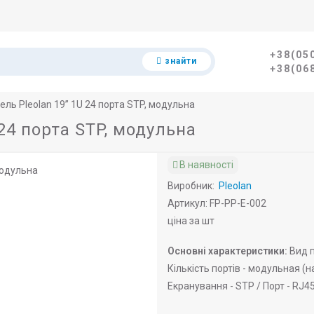
+38(05
знайти
+38(06
ель Pleolan 19’’ 1U 24 порта STP, модульна
 24 порта STP, модульна
В наявності
Виробник:
Pleolan
Артикул: FP-PP-E-002
ціна за шт
Основні характеристики:
Вид п
Кількість портів -
модульная (на
Екранування -
STP /
Порт -
RJ45