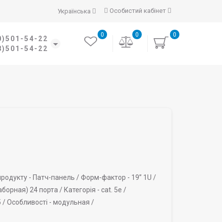
Особистий кабінет
Українська
0
0
0
0)501-54-22
8)501-54-22
родукту -
Патч-панель /
Форм-фактор -
19’’ 1U /
борная) 24 порта /
Категорія -
cat. 5e /
 /
Особливості -
модульная /