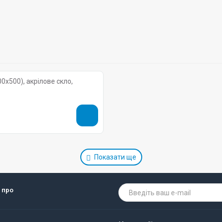
x500), акрілове скло,
Показати ще
 про