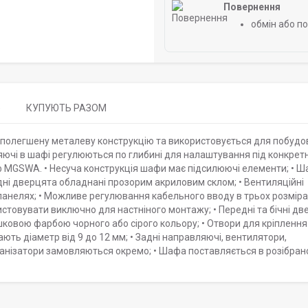
Повернення
обмін або п
)
КУПУЮТЬ РАЗОМ
є полегшену металеву конструкцію та використовується для побудо
ючі в шафі регулюються по глибині для налаштування під конкрет
ф MGSWA. • Несуча конструкція шафи має підсилюючі елементи; • 
редні дверцята обладнані прозорим акриловим склом; • Вентиляційні
 панелях; • Можливе регулювання кабельного вводу в трьох розміра
стовувати виключно для настніного монтажу; • Передні та бічні две
ковою фарбою чорного або сірого кольору; • Отвори для кріплення
ють діаметр від 9 до 12 мм; • Задні направляючі, вентилятори,
рганізатори замовляються окремо; • Шафа поставляється в розібра