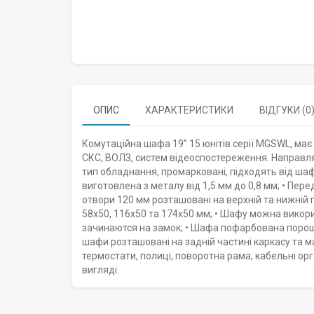
ОПИС
ХАРАКТЕРИСТИКИ
ВІДГУКИ (0
Комутаційна шафа 19” 15 юнітів серії MGSWL, ма
СКС, ВОЛЗ, систем відеоспостереження. Направля
тип обладнання, промарковані, підходять від ша
виготовлена з металу від 1,5 мм до 0,8 мм; • Пе
отвори 120 мм розташовані на верхній та нижній
58x50, 116x50 та 174x50 мм; • Шафу можна викори
зачинаются на замок; • Шафа пофарбована порош
шафи розташовані на задній частині каркасу та ма
термостати, полиці, поворотна рама, кабельні о
вигляді.