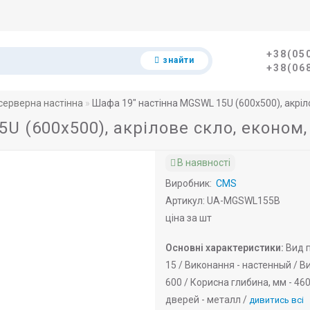
+38(05
знайти
+38(06
ерверна настінна
Шафа 19" настінна MGSWL 15U (600x500), акріл
U (600x500), акрілове скло, економ,
В наявності
Виробник:
CMS
Артикул: UA-MGSWL155B
ціна за шт
Основні характеристики:
Вид п
15 /
Виконання -
настенный /
Ви
600 /
Корисна глибина, мм -
460
дверей -
металл /
дивитись всі