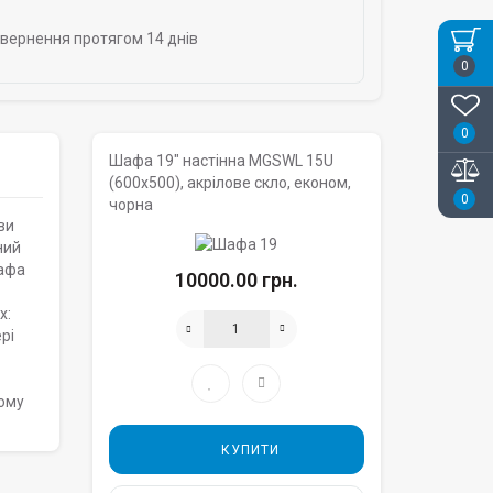
овернення протягом 14 днів
0
0
Шафа 19" настінна MGSWL 15U
(600x500), акрілове скло, економ,
0
чорна
ви
ний
Шафа
10000.00 грн.
х:
рі
ному
КУПИТИ