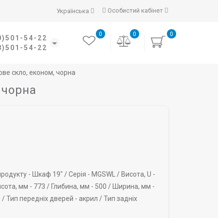
Особистий кабінет
Українська
0
0
0
0)501-54-22
8)501-54-22
ове скло, економ, чорна
 чорна
родукту -
Шкаф 19" /
Серія -
MGSWL /
Висота, U -
сота, мм -
773 /
Глибина, мм -
500 /
Ширина, мм -
 /
Тип передніх дверей -
акрил /
Тип задніх