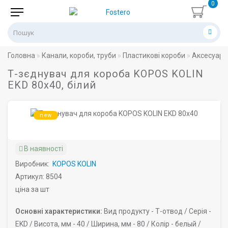
0
Головна
Канали, короби, труби
Пластикові короби
Аксесуари
Т-зєднувач для короба KOPOS KOLIN
EKD 80х40, білий
new
В наявності
Виробник:
KOPOS KOLIN
Артикул: 8504
ціна за шт
Основні характеристики:
Вид продукту -
Т-отвод /
Серія -
EKD /
Висота, мм -
40 /
Ширина, мм -
80 /
Колір -
белый /