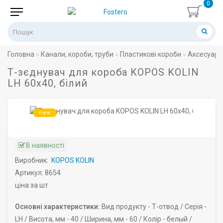
0
Головна
Канали, короби, труби
Пластикові короби
Аксесуари
Т-зєднувач для короба KOPOS KOLIN
LH 60х40, білий
new
В наявності
Виробник:
KOPOS KOLIN
Артикул: 8654
ціна за шт
Основні характеристики:
Вид продукту -
Т-отвод /
Серія -
LH /
Висота, мм -
40 /
Ширина, мм -
60 /
Колір -
белый /