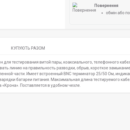
Повернення
обмін або п
)
КУПУЮТЬ РАЗОМ
н для тестирования витой пары, коаксиального, телефонного кабе
вать линию на правильность разводки, обрыв, короткое замыкание
аленной части. Имеет встроенный BNC терминатор 25/50 Ом, индик
зарядки батареи питания. Максимальная длина тестируемого кабе
а «Крона». Поставляется в удобном чехле.