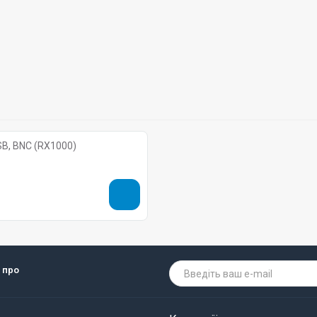
SB, BNC (RX1000)
 про