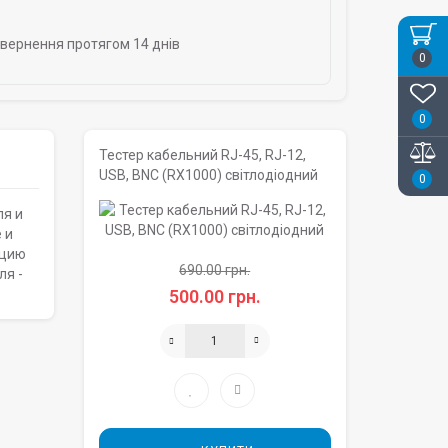
овернення протягом 14 днів
0
0
Тестер кабельний RJ-45, RJ-12,
USB, BNC (RX1000) світлодіодний
0
ля и
 и
ацию
690.00 грн.
ля -
500.00 грн.