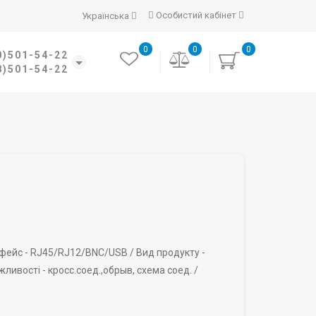
Особистий кабінет
Українська
0
0
0
0)501-54-22
8)501-54-22
фейс -
RJ45/RJ12/BNC/USB /
Вид продукту -
жливості -
кросс.соед.,обрыв, схема соед. /