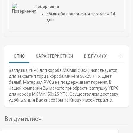
Повернення
обмін або повернення протягом 14
днів
ОПИС
ХАРАКТЕРИСТИКИ
ВІДГУКИ (0)
КУПУЮ
Заглушка YEP6 для короба MK Mini 50х25 используется
для закрытия торца короба MK Mini 50х25 YT6. Цвет
белый. Материал PVCu не поддерживает горения. В
нашей компании Вы можете приобрести заглушку YEP6
для короба MK Mini 50х25 YT6. Осуществляем доставку
удобным для Вас способом по Киеву и всей Украине.
Ви дивилися