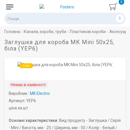
0
Головна
Канали, короби, труби
Пластикові короби
Аксесуари
Заглушка для короба MK Mini 50х25,
біла (YEP6)
new
Немає в наявності
Виробник:
MK Electric
Артикул: YEP6
ціна за шт
Основні характеристики:
Вид продукту -
Заглушка /
Серія
-
Mini /
Висота, мм -
25 /
Ширина, мм -
50 /
Колір -
белый /