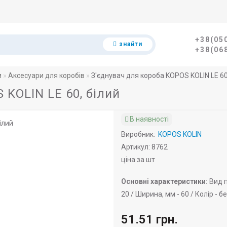
+38(05
знайти
+38(06
и
Аксесуари для коробів
З'єднувач для короба KOPOS KOLIN LE 60
 KOLIN LE 60, білий
В наявності
Виробник:
KOPOS KOLIN
Артикул: 8762
ціна за шт
Основні характеристики:
Вид п
20 /
Ширина, мм -
60 /
Колір -
бе
51.51 грн.