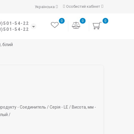
Особистий кабінет
Українська
0
0
0
0)501-54-22
8)501-54-22
, білий
родукту -
Соединитель /
Серія -
LE /
Висота, мм -
лый /