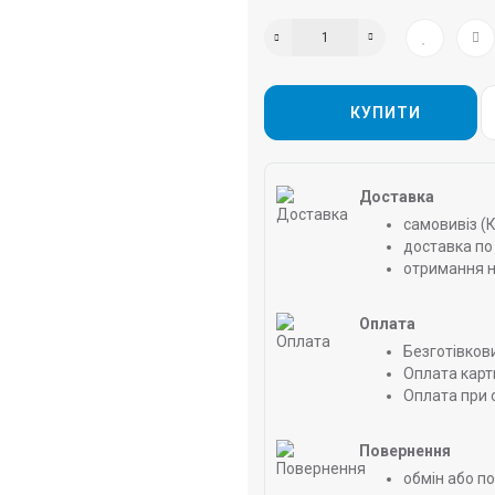
КУПИТИ
Доставка
самовивіз (
доставка по 
отримання н
Оплата
Безготівков
Оплата карт
Оплата при 
Повернення
обмін або п