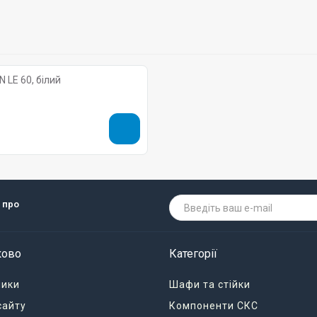
 LE 60, білий
 про
ково
Категорії
ники
Шафи та стійки
сайту
Компоненти СКС