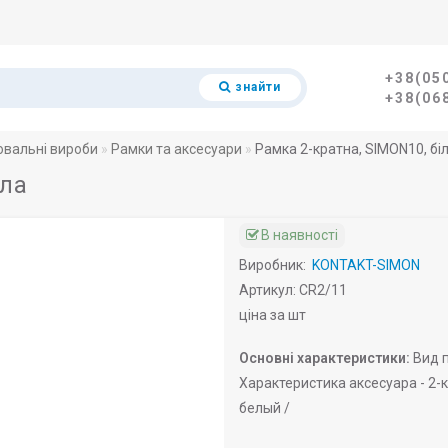
+38(05
знайти
+38(06
вальні вироби
Рамки та аксесуари
Рамка 2-кратна, SIMON10, бі
іла
В наявності
Виробник:
KONTAKT-SIMON
Артикул: CR2/11
ціна за шт
Основні характеристики:
Вид п
Характеристика аксесуара -
2-к
белый /