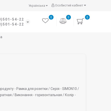
Особистий кабінет
Українська
0
0
0
0)501-54-22
8)501-54-22
ла
родукту -
Рамка для розетки /
Серія -
SIMON10 /
ратная /
Виконання -
горизонтальная /
Колір -