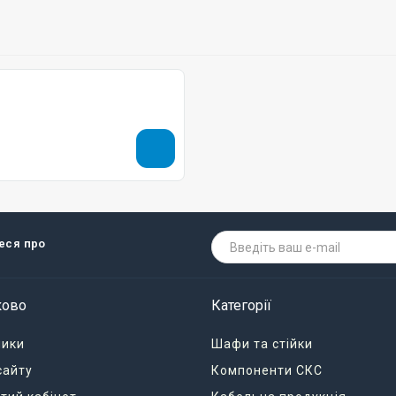
теся про
ково
Категорії
ники
Шафи та стійки
сайту
Компоненти СКС