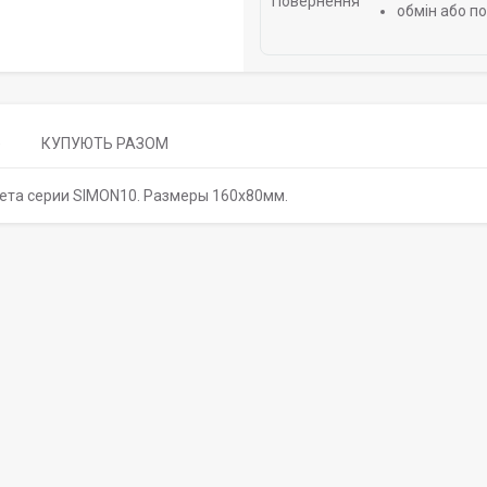
обмін або п
)
КУПУЮТЬ РАЗОМ
вета серии SIMON10. Размеры 160х80мм.