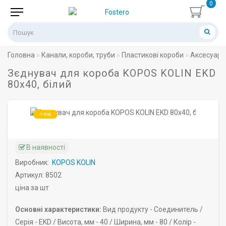
0
Головна
Канали, короби, труби
Пластикові короби
Аксесуари
Зєднувач для короба KOPOS KOLIN EKD
80х40, білий
new
В наявності
Виробник:
KOPOS KOLIN
Артикул: 8502
ціна за шт
Основні характеристики:
Вид продукту -
Соединитель /
Серія -
EKD /
Висота, мм -
40 /
Ширина, мм -
80 /
Колір -