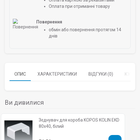
Оплата карткою за реквізитами
Оплата при отриманні товару
Повернення
обмін або повернення протягом 14
днів
ОПИС
ХАРАКТЕРИСТИКИ
ВІДГУКИ (0)
КУПУЮ
Ви дивилися
Зєднувач для короба KOPOS KOLIN EKD
80х40, білий